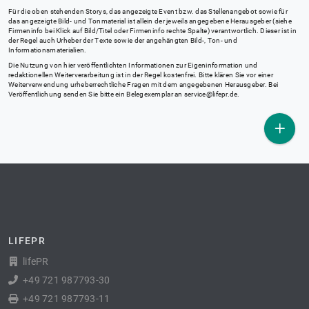
Für die oben stehenden Storys, das angezeigte Event bzw. das Stellenangebot sowie für
das angezeigte Bild- und Tonmaterial ist allein der jeweils angegebene Herausgeber (siehe
Firmeninfo bei Klick auf Bild/Titel oder Firmeninfo rechte Spalte) verantwortlich. Dieser ist in
der Regel auch Urheber der Texte sowie der angehängten Bild-, Ton- und
Informationsmaterialien.
Die Nutzung von hier veröffentlichten Informationen zur Eigeninformation und
redaktionellen Weiterverarbeitung ist in der Regel kostenfrei. Bitte klären Sie vor einer
Weiterverwendung urheberrechtliche Fragen mit dem angegebenen Herausgeber. Bei
Veröffentlichung senden Sie bitte ein Belegexemplar an
service@lifepr.de
.
LIFEPR
lifePR
+49 721 987793-30
+49 721 987793-11