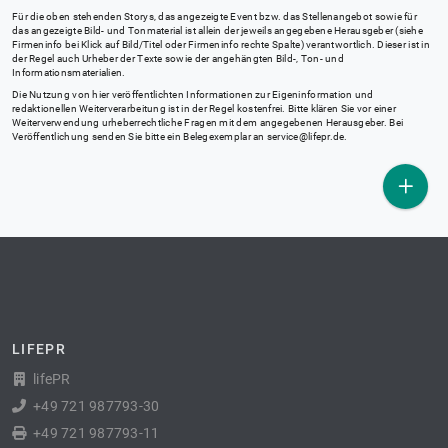
Für die oben stehenden Storys, das angezeigte Event bzw. das Stellenangebot sowie für
das angezeigte Bild- und Tonmaterial ist allein der jeweils angegebene Herausgeber (siehe
Firmeninfo bei Klick auf Bild/Titel oder Firmeninfo rechte Spalte) verantwortlich. Dieser ist in
der Regel auch Urheber der Texte sowie der angehängten Bild-, Ton- und
Informationsmaterialien.
Die Nutzung von hier veröffentlichten Informationen zur Eigeninformation und
redaktionellen Weiterverarbeitung ist in der Regel kostenfrei. Bitte klären Sie vor einer
Weiterverwendung urheberrechtliche Fragen mit dem angegebenen Herausgeber. Bei
Veröffentlichung senden Sie bitte ein Belegexemplar an
service@lifepr.de
.
LIFEPR
lifePR
+49 721 987793-30
+49 721 987793-11