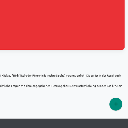
ick auf Bild/Titel oder Firmeninfo rechte Spalte) verantwortlich. Dieser ist in der Regel auch
rrechtliche Fragen mit dem angegebenen Herausgeber. Bei Veröffentlichung senden Sie bitte ein