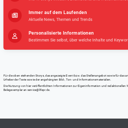
Immer auf dem Laufenden
Aktuelle News, Themen und Trends
Personalisierte Informationen
Bestimmen Sie selbst, über welche Inhalte und Keywor
Für die oben stehenden Storys, das angezeigte Event bzw. das Stellenangebot sowie für das angez
Urheber der Texte sowie der angehängten Bild-, Ton- und Informationsmaterialien.
Die Nutzung von hier veröffentlichten Informationen zur Eigeninformation und redaktionellen We
Belegexemplar an
service@lifepr.de
.