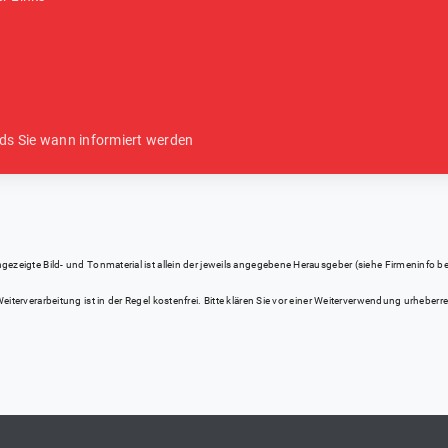
ds Sie wann informiert werden
eigte Bild- und Tonmaterial ist allein der jeweils angegebene Herausgeber (siehe Firmeninfo bei Kl
iterverarbeitung ist in der Regel kostenfrei. Bitte klären Sie vor einer Weiterverwendung urhebe