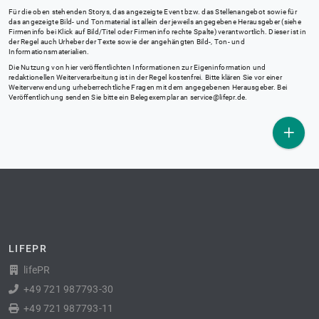
Für die oben stehenden Storys, das angezeigte Event bzw. das Stellenangebot sowie für
das angezeigte Bild- und Tonmaterial ist allein der jeweils angegebene Herausgeber (siehe
Firmeninfo bei Klick auf Bild/Titel oder Firmeninfo rechte Spalte) verantwortlich. Dieser ist in
der Regel auch Urheber der Texte sowie der angehängten Bild-, Ton- und
Informationsmaterialien.
Die Nutzung von hier veröffentlichten Informationen zur Eigeninformation und
redaktionellen Weiterverarbeitung ist in der Regel kostenfrei. Bitte klären Sie vor einer
Weiterverwendung urheberrechtliche Fragen mit dem angegebenen Herausgeber. Bei
Veröffentlichung senden Sie bitte ein Belegexemplar an
service@lifepr.de
.
LIFEPR
lifePR
+49 721 987793-30
+49 721 987793-11