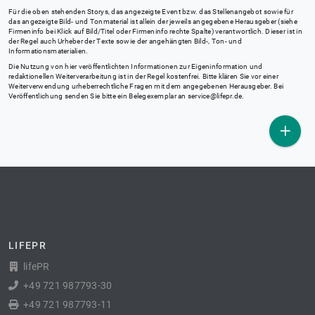
Für die oben stehenden Storys, das angezeigte Event bzw. das Stellenangebot sowie für
das angezeigte Bild- und Tonmaterial ist allein der jeweils angegebene Herausgeber (siehe
Firmeninfo bei Klick auf Bild/Titel oder Firmeninfo rechte Spalte) verantwortlich. Dieser ist in
der Regel auch Urheber der Texte sowie der angehängten Bild-, Ton- und
Informationsmaterialien.
Die Nutzung von hier veröffentlichten Informationen zur Eigeninformation und
redaktionellen Weiterverarbeitung ist in der Regel kostenfrei. Bitte klären Sie vor einer
Weiterverwendung urheberrechtliche Fragen mit dem angegebenen Herausgeber. Bei
Veröffentlichung senden Sie bitte ein Belegexemplar an
service@lifepr.de
.
LIFEPR
lifePR
+49 721 987793-30
+49 721 987793-11