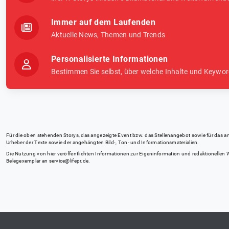
Immer auf dem Laufenden
Aktuelle News, Themen und Trends
Personalisierte Informationen
Bestimmen Sie selbst, über welche Inhalte und Keywor
Für die oben stehenden Storys, das angezeigte Event bzw. das Stellenangebot sowie für das angez
Urheber der Texte sowie der angehängten Bild-, Ton- und Informationsmaterialien.
Die Nutzung von hier veröffentlichten Informationen zur Eigeninformation und redaktionellen We
Belegexemplar an
service@lifepr.de
.