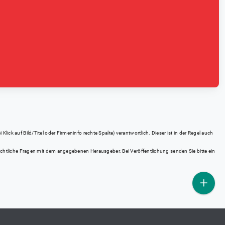
ick auf Bild/Titel oder Firmeninfo rechte Spalte) verantwortlich. Dieser ist in der Regel auch
rrechtliche Fragen mit dem angegebenen Herausgeber. Bei Veröffentlichung senden Sie bitte ein