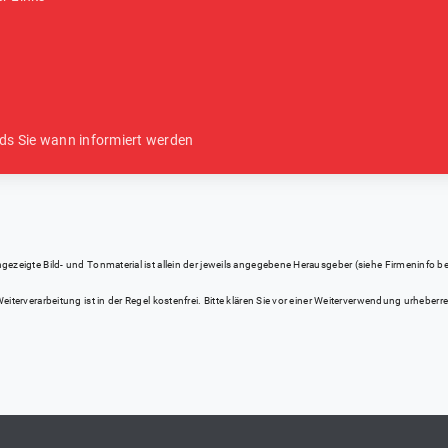
ds Sie wann informiert werden
eigte Bild- und Tonmaterial ist allein der jeweils angegebene Herausgeber (siehe Firmeninfo bei Kl
iterverarbeitung ist in der Regel kostenfrei. Bitte klären Sie vor einer Weiterverwendung urhebe