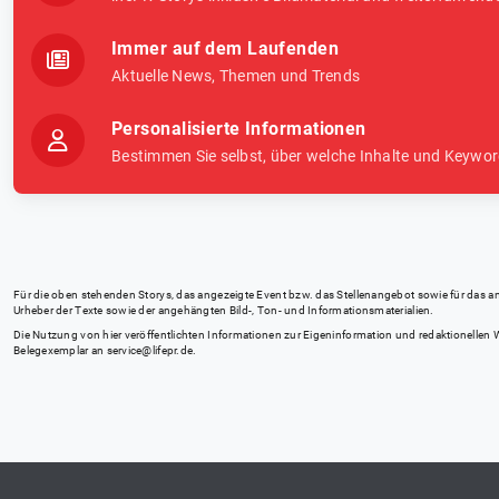
Immer auf dem Laufenden
Aktuelle News, Themen und Trends
Personalisierte Informationen
Bestimmen Sie selbst, über welche Inhalte und Keywor
Für die oben stehenden Storys, das angezeigte Event bzw. das Stellenangebot sowie für das angez
Urheber der Texte sowie der angehängten Bild-, Ton- und Informationsmaterialien.
Die Nutzung von hier veröffentlichten Informationen zur Eigeninformation und redaktionellen We
Belegexemplar an
service@lifepr.de
.