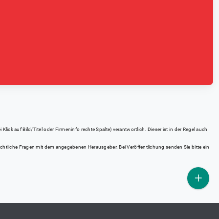
ick auf Bild/Titel oder Firmeninfo rechte Spalte) verantwortlich. Dieser ist in der Regel auch
rrechtliche Fragen mit dem angegebenen Herausgeber. Bei Veröffentlichung senden Sie bitte ein