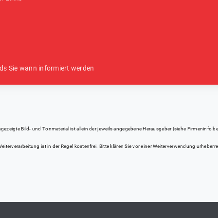
ds Sie wann informiert werden
eigte Bild- und Tonmaterial ist allein der jeweils angegebene Herausgeber (siehe Firmeninfo bei Kl
iterverarbeitung ist in der Regel kostenfrei. Bitte klären Sie vor einer Weiterverwendung urhebe