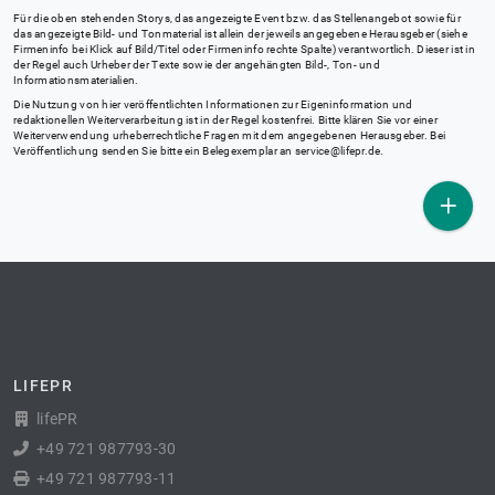
Für die oben stehenden Storys, das angezeigte Event bzw. das Stellenangebot sowie für
das angezeigte Bild- und Tonmaterial ist allein der jeweils angegebene Herausgeber (siehe
Firmeninfo bei Klick auf Bild/Titel oder Firmeninfo rechte Spalte) verantwortlich. Dieser ist in
der Regel auch Urheber der Texte sowie der angehängten Bild-, Ton- und
Informationsmaterialien.
Die Nutzung von hier veröffentlichten Informationen zur Eigeninformation und
redaktionellen Weiterverarbeitung ist in der Regel kostenfrei. Bitte klären Sie vor einer
Weiterverwendung urheberrechtliche Fragen mit dem angegebenen Herausgeber. Bei
Veröffentlichung senden Sie bitte ein Belegexemplar an
service@lifepr.de
.
LIFEPR
lifePR
+49 721 987793-30
+49 721 987793-11