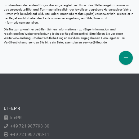
Für die oben stehenden Storys, das angezeigte Event bzw. das Stellenangebot sowie für
das angezeigte Bild- und Tonmaterial ist allein der jeweils angegebene Herausgeber (siehe
Firmeninfo bei Klick auf Bild/Titel oder Firmeninfo rechte Spalte) verantwortlich. Dieser ist in
der Regel auch Urheber der Texte sowie der angehängten Bild-, Ton- und
Informationsmaterialien.
Die Nutzung von hier veröffentlichten Informationen zur Eigeninformation und
redaktionellen Weiterverarbeitung ist in der Regel kostenfrei. Bitte klären Sie vor einer
Weiterverwendung urheberrechtliche Fragen mit dem angegebenen Herausgeber. Bei
Veröffentlichung senden Sie bitte ein Belegexemplar an
service@lifepr.de
.
LIFEPR
lifePR
+49 721 987793-30
+49 721 987793-11