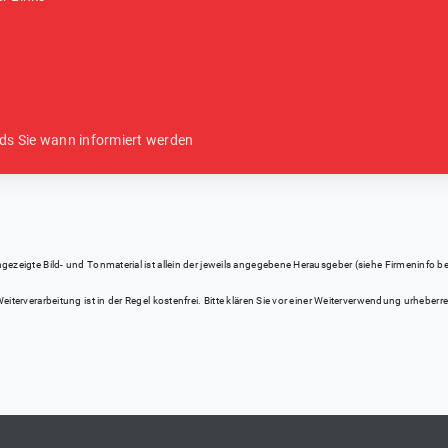
ds Sie wann informiert werden
eigte Bild- und Tonmaterial ist allein der jeweils angegebene Herausgeber (siehe Firmeninfo bei Kl
iterverarbeitung ist in der Regel kostenfrei. Bitte klären Sie vor einer Weiterverwendung urhebe