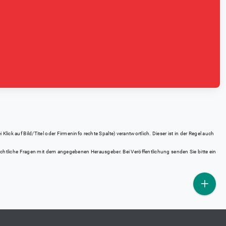
ick auf Bild/Titel oder Firmeninfo rechte Spalte) verantwortlich. Dieser ist in der Regel auch
rrechtliche Fragen mit dem angegebenen Herausgeber. Bei Veröffentlichung senden Sie bitte ein