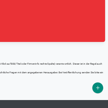
ick auf Bild/Titel oder Firmeninfo rechte Spalte) verantwortlich. Dieser ist in der Regel auch
rrechtliche Fragen mit dem angegebenen Herausgeber. Bei Veröffentlichung senden Sie bitte ein