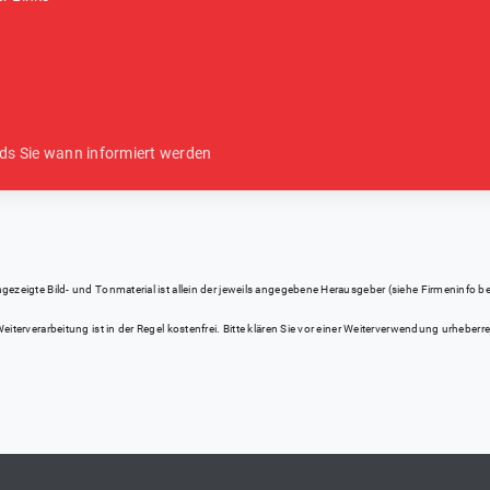
ds Sie wann informiert werden
eigte Bild- und Tonmaterial ist allein der jeweils angegebene Herausgeber (siehe Firmeninfo bei Kl
iterverarbeitung ist in der Regel kostenfrei. Bitte klären Sie vor einer Weiterverwendung urhebe