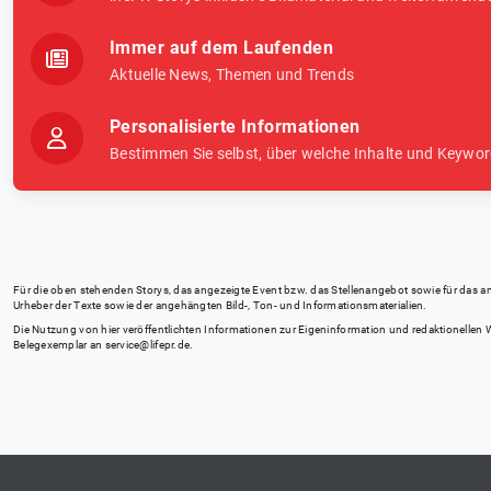
Immer auf dem Laufenden
Aktuelle News, Themen und Trends
Personalisierte Informationen
Bestimmen Sie selbst, über welche Inhalte und Keywor
Für die oben stehenden Storys, das angezeigte Event bzw. das Stellenangebot sowie für das angez
Urheber der Texte sowie der angehängten Bild-, Ton- und Informationsmaterialien.
Die Nutzung von hier veröffentlichten Informationen zur Eigeninformation und redaktionellen We
Belegexemplar an
service@lifepr.de
.