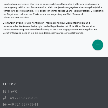
Für die oben stehenden Storys, das angezeigte Event bzw. das Stellenangebot sowie für
das angezeigte Bild- und Tonmaterial ist allein der jeweils angegebene Herausgeber (siehe
Firmeninfo bei Klick auf Bild/Titel oder Firmeninfo rechte Spalte) verantwortlich. Dieser ist in
der Regel auch Urheber der Texte sowie der angehängten Bild-, Ton- und
Informationsmaterialien.
Die Nutzung von hier veröffentlichten Informationen zur Eigeninformation und
redaktionellen Weiterverarbeitung ist in der Regel kostenfrei. Bitte klären Sie vor einer
Weiterverwendung urheberrechtliche Fragen mit dem angegebenen Herausgeber. Bei
Veröffentlichung senden Sie bitte ein Belegexemplar an
service@lifepr.de
.
LIFEPR
lifePR
+49 721 987793-30
+49 721 987793-11