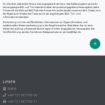
Für die oben stehenden Storys, das angezeigte Event bzw. das Stellenangebot sowie für
das angezeigte Bild- und Tonmaterial ist allein der jeweils angegebene Herausgeber (siehe
Firmeninfo bei Klick auf Bild/Titel oder Firmeninfo rechte Spalte) verantwortlich. Dieser ist in
der Regel auch Urheber der Texte sowie der angehängten Bild-, Ton- und
Informationsmaterialien.
Die Nutzung von hier veröffentlichten Informationen zur Eigeninformation und
redaktionellen Weiterverarbeitung ist in der Regel kostenfrei. Bitte klären Sie vor einer
Weiterverwendung urheberrechtliche Fragen mit dem angegebenen Herausgeber. Bei
Veröffentlichung senden Sie bitte ein Belegexemplar an
service@lifepr.de
.
LIFEPR
lifePR
+49 721 987793-30
+49 721 987793-11