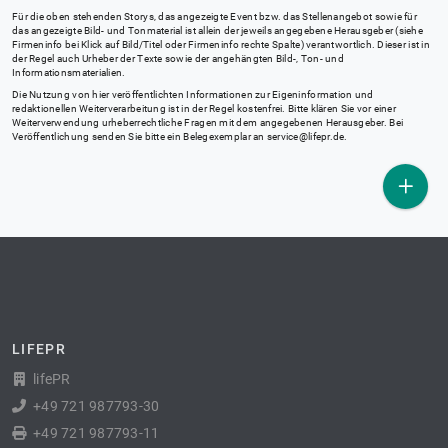
Für die oben stehenden Storys, das angezeigte Event bzw. das Stellenangebot sowie für
das angezeigte Bild- und Tonmaterial ist allein der jeweils angegebene Herausgeber (siehe
Firmeninfo bei Klick auf Bild/Titel oder Firmeninfo rechte Spalte) verantwortlich. Dieser ist in
der Regel auch Urheber der Texte sowie der angehängten Bild-, Ton- und
Informationsmaterialien.
Die Nutzung von hier veröffentlichten Informationen zur Eigeninformation und
redaktionellen Weiterverarbeitung ist in der Regel kostenfrei. Bitte klären Sie vor einer
Weiterverwendung urheberrechtliche Fragen mit dem angegebenen Herausgeber. Bei
Veröffentlichung senden Sie bitte ein Belegexemplar an
service@lifepr.de
.
LIFEPR
lifePR
+49 721 987793-30
+49 721 987793-11