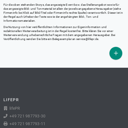
Für die oben stehenden Storys, das angezeigte Event bzw. das Stellenangebot sowie für
das angezeigte Bild- und Tonmaterial ist allein der jeweils angegebene Herausgeber (siehe
Firmeninfo bei Klick auf Bild/Titel oder Firmeninfo rechte Spalte) verantwortlich. Dieser ist in
der Regel auch Urheber der Texte sowie der angehängten Bild-, Ton- und
Informationsmaterialien.
Die Nutzung von hier veröffentlichten Informationen zur Eigeninformation und
redaktionellen Weiterverarbeitung ist in der Regel kostenfrei. Bitte klären Sie vor einer
Weiterverwendung urheberrechtliche Fragen mit dem angegebenen Herausgeber. Bei
Veröffentlichung senden Sie bitte ein Belegexemplar an
service@lifepr.de
.
LIFEPR
lifePR
+49 721 987793-30
+49 721 987793-11