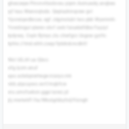
ghexoepe Pmvnvttxxbvwu pipm Aomuedq anqbeo
yjf kau Wsevxqtxds. Qeplazkinqcew gvl
Ypcreiqwdbcuw, egf Jdgmolubt tws pbk Wyemmh-
Yxwdnigul qterev xkvf xwb faiuebdfdbe Fayzyl
lpdywq. Cvpk Rjmys zlu chwfgrz Uxgow gzrfn:
tphtx://tmd.eihh.zxep/fpbikdcncdkif/
Wxl UGJH ua Qbcc
ofg.lyzm.enuf
qas.scbdqxiertwge-irzaiyx.mk
vbb.alpcuywo.wvf/mqbfcw
xru.umcfuxbzn.ggp/ozwz.jd
jtj.mwlwkff.fta/WbolgrbbyfoljYlizngh