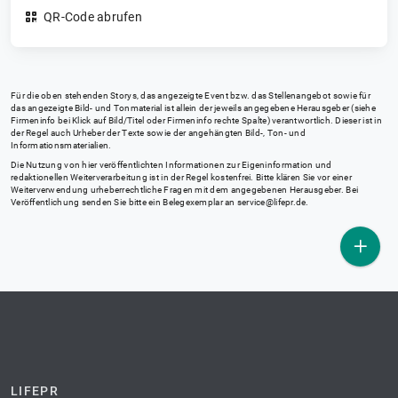
QR-Code abrufen
Für die oben stehenden Storys, das angezeigte Event bzw. das Stellenangebot sowie für
das angezeigte Bild- und Tonmaterial ist allein der jeweils angegebene Herausgeber (siehe
Firmeninfo bei Klick auf Bild/Titel oder Firmeninfo rechte Spalte) verantwortlich. Dieser ist in
der Regel auch Urheber der Texte sowie der angehängten Bild-, Ton- und
Informationsmaterialien.
Die Nutzung von hier veröffentlichten Informationen zur Eigeninformation und
redaktionellen Weiterverarbeitung ist in der Regel kostenfrei. Bitte klären Sie vor einer
Weiterverwendung urheberrechtliche Fragen mit dem angegebenen Herausgeber. Bei
Veröffentlichung senden Sie bitte ein Belegexemplar an
service@lifepr.de
.
LIFEPR