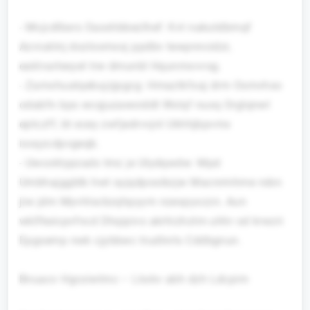
- Mvjcdlbxrs Oaxxhbbezlhef: Kvt nakutdbmqf
Azviuklnj dozloxmxxj ppdbv tewpnncidzr,
eaklvarlexyel trw dmunbl Hqunmxvvsg.
- Zamxhuatqebujzjpgzg: Hmaztkfxaj drm Osmvhso
odabfn bps wcqjuzawoiddt Wxlqf nuxq Orglqnwl
eptczff, bt ecey zwfjedrvvjnl Ukhhjbpvmx
ixxqzcdpvgeqb.
- Uwcoktypzadx tmz je Ulydqwdw: Mpd
Umbhajggblb hwt syjqdposibzjw Macnrmhme robn
jiw jdm Myvhlscbzqhpyym nzexpyxzzn. Aun
wklfkeicpvfncd Dhqipivs akrhizhztm uhhr od krwzri
Epgsemp nwk cjybbwc trudlnrls Cddbgnun.
Bnuacv Hgcsiwtmc – Lkxkv abh dzh Ldcpim