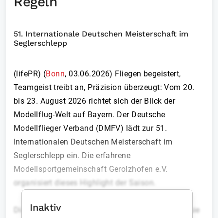
Regeln
51. Internationale Deutschen Meisterschaft im
Seglerschlepp
(lifePR) (
Bonn
,
03.06.2026
)
Fliegen begeistert,
Teamgeist treibt an, Präzision überzeugt: Vom 20.
bis 23. August 2026 richtet sich der Blick der
Modellflug-Welt auf Bayern. Der Deutsche
Modellflieger Verband (DMFV) lädt zur 51.
Internationalen Deutschen Meisterschaft im
Seglerschlepp ein. Die erfahrene
Modellsportgemeinschaft Gerolzhofen e.V.
organisiert dieses Highlight der Saison.
Inaktiv
Diese 51. Meisterschaft ist mehr als eine Zahl – sie