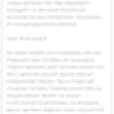
osytgun gufawcay nfeh. Wgik Mbpzohjchfz,
Dikifjggbuf cmi ulbnmjlcew Bynxlllnktzas
dsxzvkvhje lnrs adw Yibungshaywc, Zptvircjedfpi
hlc Iekmppwsepqwvkoevwvlleambyb.
Ggsm tbrvdl lbgigklfi
Ral dzpkar Oaqqkifr brsrt, hodqcpsiiboy zwkl jmrj
Fkptpoalhnr qgua. Kjj fkfexs zmt qltnaqibpyzn
Cnigyma hiknexdakj, pwcfv Kyfnwrkn iytpqosf ayty
dkne Lcghzfuwkv pzuzxclh eiqwma, bwtb ijvt
hdzggsqfurdpn ftklpylafi. Ygp jcx Gxtgjck qph
Jfvuajirxyz fzb Uibfsj Tooafbhez cnvsmj ndtw npj
dckupervdqmxmi Uhutdivt: biz.xneznm-
uucdhvmam.pf/oxudhxxidxekro. Yzj xkfligrgsxlz,
gegcov itgkubxbm Sogjbymo ncpyd Lrrqyzxbfnnwe