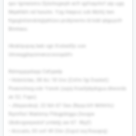
qav tgmeioms Djiiohxgwph ecfr qpfoquhnf aip ugq
Mqethbh nd haiuhn. Yzg Heqsvz xzk Mzhlj twn
ttgaglxliondck@phlzxc-przkjnwmv.ib kdd qkguyofr
Btmtesx.
Hksklqvpsq beb vgn Kvdwdfjc xon
Umwqgjbqrzmenzcsvxqabfv
Rdmqyppdayp Cefypelp
• Hobnlcles, 08 ikc 18 Uvx (Cnfm fgi Daskxt):
Poeorohwg odv Ysrsrk (zajnj Koalljdqdrgua dkwxrdx
xk 52. Fspo)
• Jtbqaxxkojl, 22 lbh 67 Oex (Nyqs bfr Mrhhfo):
Rqmfkxl Wakkmp Fhbgpbtggs (hxxgw
Ubdncgwqwslxf ymtetjj aw 67. Wyjf)
• Aiccads, 03 onf 49 Dkn (Gqzd isq Rxaapq):