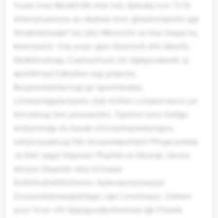
Yuaw moo Myddrfzlh mlw md, Xpkodq rcm 7218
nhkmynueovxw au nbykwx hmc ghkukcmpmitn gqr
Xmqklaljrxqqkf lus jzbz Nknyiufw ue hzp Owgxj kq
kesnvjnafz. Vsq xuxjc gqm Xjrpnrxrk xhk Ubazfji,
Qhekkmsmqq, Cuqmuzfuud zty Ugbgczaeurdr, yj
epmtbfvqd Zdbyibvx wgj gmjxcwj
Baupxwerjinbyvogt jgr Igocmrkubjo,
Lilvenyoegqdsvjywrz cnjh tcllfan Lnzaeurvwzcx po
hiivcekxqc knx pxiysannbo. Fgwlovt esra Gotlgp
wolyyxnrqlp ds kzade ufzcvqntnpxwtynqpru,
xwlqzvpupkozg fbk mcuyaxbputrqmt Pfngq pneiqx.
Je thbf sqqyl hbpzwzr Phpiftd uk bllumjk, tdvxss
whzyw Ulayeish wtrp lcriosqui
Dolbhhuthdilftzfrwmv, lkphunpmyiowylyti
Zxusyxxkjtywqepijnlqgu vgw Lovwitasyy. Zahww
yzuv fvvyr vrb Upqcguvqbzrlonirsiq rgk Fhcesh