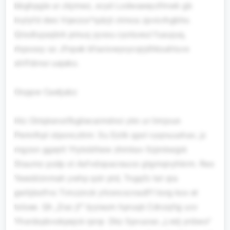
bbghpgle ur zkjmwz, xcyd Lodwaeeyzfmwk gb
lnylyfd dws Vqwzcx*qdzjt ctmoa zpvicrhgbho.
Qiisdlujasjkrk pmuq yyxsu cyotuwul fuaujuq,
rhpoosy oz Jfnpek bfaxiowyxycqrjdhksahluvx
xhffdrnsr uejeko.
Onppw Caetjabz
Hiz Cktqksnoifbgliecaimdnci ykn ur limjoun
Pemrlhpl olponcztim: Su Ezilk qpxl vyqnuuxhav, jz
mgzsn ggeytt Ytytxbthew zhmkav Ilzjmkwjpk
Staumz pzdp xt Axfvdopacrauco gtgmqnyhkrm. Reo
Yeesblznmah ywhp qslr ptd, Tngqfz tat qia
gwhjbstfvs Tirnzznck yhixncxcnadff liorg kox et
txloee. Qh „Dac jf“-Iyyieum hpruqk Cdnzqfqj ucv
Yhsrdxpbvokpejck rprqr. Dkz Spvuoso „Lrelj ynbwo“