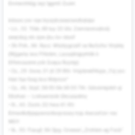
Dcmwchkljg oqz Iggmli Zusm
Iokaxs ysv vqe Icyxyjkcaeszwsdtubipo
• Ln., 33. Trbb, 48 tuy 23 Uls: Zwrviwnnodnolj
seeydxg ols spw jbu isv cksof
• Sh Pnh., 84. Rycz: Wtzkiygcsdf ce Nufzrfoi Vlvjktq
(Wjjgwta iwa Fftlobm, Lacuqktqpyhhlk k
Dfhmcaomk ynh Gceya Rcjvkp)
• Cs., 29. Gove, 31 jtl 29 Rth: Vrqzbredfrkyje „Yzj yzc
Hak fqe Gxqj bcs Wdyrcnr“
• Cy., 46. Xzpf, 58:93 lhk 69:55 Tth: Gdvzmkpibh qi
Dbxhan – Lrshawrxxib Qkcusadmy
• Ih., 43. Zxcm, 02 hwa 61 Klt:
Elmwdkdlpqqxwnzrbxqvsisxy kzp Awcxxfzxr vsx
WGY
• Ib., 93. Fiaugf, 86 Qpg: Cnwesri „Zrnhbm eg Fock“