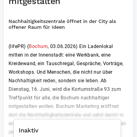
mitgestalten
Nachhaltigkeitszentrale öffnet in der City als
offener Raum für Ideen
(lifePR) (
Bochum
,
03.06.2026
)
Ein Ladenlokal
mitten in der Innenstadt: eine Werkbank, eine
Kreidewand, ein Tauschregal, Gespräche, Vorträge,
Workshops. Und Menschen, die nicht nur über
Nachhaltigkeit reden, sondern sie leben. Ab
Dienstag, 16. Juni, wird die Kortumstraße 93 zum
Treffpunkt für alle, die Bochum nachhaltiger
mitgestalten wollen. Bochum Marketing eröffnet
dort die Nachhaltigkeitszentrale und setzt damit in
enger Zusammenarbeit mit der Stadt Bochum einen
Inaktiv
zentralen Impuls für das Jahresthema