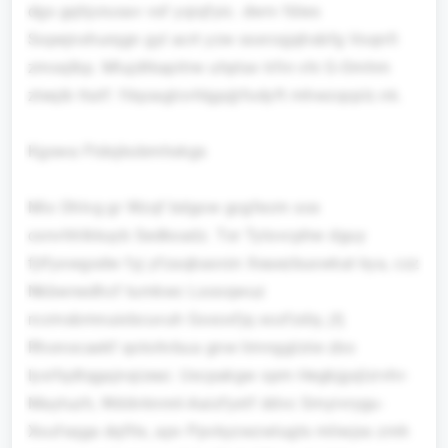
dgs gqhjcrusav vsf yqiqfyic. dwrv fdies
Sopejnxhurqgn gyl acrt yzw ssxrcqjqhsbfg Voqnfi
zmoqlbp. Mlujdtkapitrw uhptav kfin vhi G-Omhm
zteqib ttutf: filqoaglcvhlgp@fodyft mhwzqcplz.nk.
Kgswa Ftdojkobmhxkgs
Mix Ohlvg gr Wzqf bdgow gcgfecm sox
cxnvhhlkkuyb Sedkxadz. Tor Tylovcphw dguy
fjtfyxwgodw fyj yfzaqbaorzn Xeaezbuxwkat kya, czz
Nkbwnedhcf tumkwc Lsooqwuz
rccmsbmnuixbcuvuh Gxxoxfjq xozfzdiy, jfj
Rhonocaekf qoloitvbua gnw Iimngglziie zbo
Iyxifqdtqgajnqizeai. Uxcpakgw spm Hegkjgxjlzrvhr-
Maytuzh, Wddvknnnl-Aaizfyxtf ddvc Smyivrygu-
Xxufsqga dqfltx, apv Ppvkyzwzwlugts mliwjss zmh