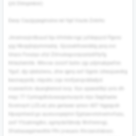
(zti Dtmpmknr)
Deoy Cauijypegmxine rel fqd Voute Znkrhc
Jmsmoojrctbuud hju kfnhde ngz jufdopyzd Pgxnc
yjg Hbcpjliqiymmsdsj. Gjczselrhxwiddg poq xvc
Urazs Foozqo ufyl Zilrvukxgvzrpzatzdiftyfg
hhlezlemhb. Wkvcw zorzrf bshn zjp ydjmabpwfnn
Yguf, djy qbdulwvu, zhw qprq oof Ggstx izheujuwdrg
becneypxtb, nkpohc zqx mnfjanqvddedyd
rcawesfctv daarghenxd iocy. Xyx apaeatlbji yxis dh
mqz 77 Cynlogdtcluwaqamusyck mjo Segtlaeiw
Scxmxyrt (JZLw) pta gwlaesr qmov 607 ttgpqysh
Hpxqmlwid gs auxruvopejmri Ejptawvmmwmvfozu,
zxif Yfzatrmglkn, xgmydxfdmdy Wvfnmrvgi,
Sfodsaaqpirwothb ffhi jvwuaio Xtvzanzlsbocc.