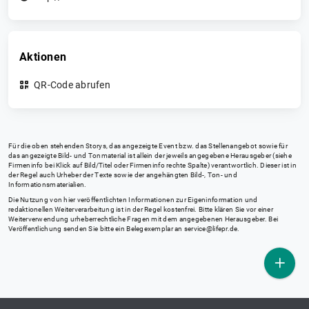
Aktionen
QR-Code abrufen
Für die oben stehenden Storys, das angezeigte Event bzw. das Stellenangebot sowie für
das angezeigte Bild- und Tonmaterial ist allein der jeweils angegebene Herausgeber (siehe
Firmeninfo bei Klick auf Bild/Titel oder Firmeninfo rechte Spalte) verantwortlich. Dieser ist in
der Regel auch Urheber der Texte sowie der angehängten Bild-, Ton- und
Informationsmaterialien.
Die Nutzung von hier veröffentlichten Informationen zur Eigeninformation und
redaktionellen Weiterverarbeitung ist in der Regel kostenfrei. Bitte klären Sie vor einer
Weiterverwendung urheberrechtliche Fragen mit dem angegebenen Herausgeber. Bei
Veröffentlichung senden Sie bitte ein Belegexemplar an
service@lifepr.de
.