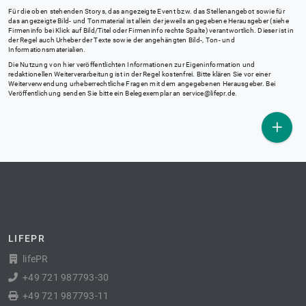
Für die oben stehenden Storys, das angezeigte Event bzw. das Stellenangebot sowie für
das angezeigte Bild- und Tonmaterial ist allein der jeweils angegebene Herausgeber (siehe
Firmeninfo bei Klick auf Bild/Titel oder Firmeninfo rechte Spalte) verantwortlich. Dieser ist in
der Regel auch Urheber der Texte sowie der angehängten Bild-, Ton- und
Informationsmaterialien.
Die Nutzung von hier veröffentlichten Informationen zur Eigeninformation und
redaktionellen Weiterverarbeitung ist in der Regel kostenfrei. Bitte klären Sie vor einer
Weiterverwendung urheberrechtliche Fragen mit dem angegebenen Herausgeber. Bei
Veröffentlichung senden Sie bitte ein Belegexemplar an
service@lifepr.de
.
LIFEPR
lifePR
+49 721 987793-30
+49 721 987793-11