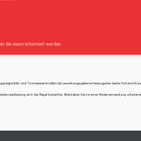
ds Sie wann informiert werden
eigte Bild- und Tonmaterial ist allein der jeweils angegebene Herausgeber (siehe Firmeninfo bei Kl
iterverarbeitung ist in der Regel kostenfrei. Bitte klären Sie vor einer Weiterverwendung urhebe