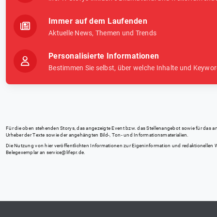
Immer auf dem Laufenden
Aktuelle News, Themen und Trends
Personalisierte Informationen
Bestimmen Sie selbst, über welche Inhalte und Keywor
Für die oben stehenden Storys, das angezeigte Event bzw. das Stellenangebot sowie für das angez
Urheber der Texte sowie der angehängten Bild-, Ton- und Informationsmaterialien.
Die Nutzung von hier veröffentlichten Informationen zur Eigeninformation und redaktionellen We
Belegexemplar an
service@lifepr.de
.