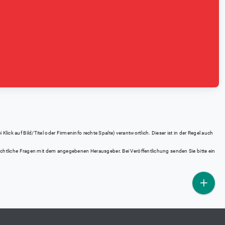
ick auf Bild/Titel oder Firmeninfo rechte Spalte) verantwortlich. Dieser ist in der Regel auch
rrechtliche Fragen mit dem angegebenen Herausgeber. Bei Veröffentlichung senden Sie bitte ein