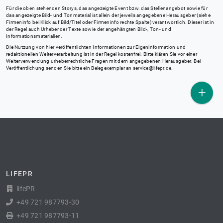
Für die oben stehenden Storys, das angezeigte Event bzw. das Stellenangebot sowie für
das angezeigte Bild- und Tonmaterial ist allein der jeweils angegebene Herausgeber (siehe
Firmeninfo bei Klick auf Bild/Titel oder Firmeninfo rechte Spalte) verantwortlich. Dieser ist in
der Regel auch Urheber der Texte sowie der angehängten Bild-, Ton- und
Informationsmaterialien.
Die Nutzung von hier veröffentlichten Informationen zur Eigeninformation und
redaktionellen Weiterverarbeitung ist in der Regel kostenfrei. Bitte klären Sie vor einer
Weiterverwendung urheberrechtliche Fragen mit dem angegebenen Herausgeber. Bei
Veröffentlichung senden Sie bitte ein Belegexemplar an
service@lifepr.de
.
LIFEPR
lifePR
+49 721 987793-30
+49 721 987793-11