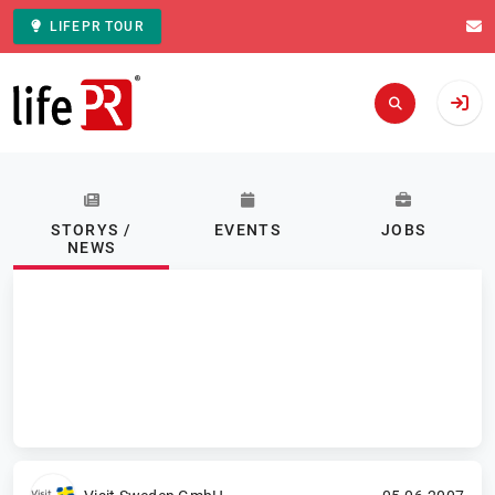
LIFEPR TOUR
Zur Startseite
STORYS /
EVENTS
JOBS
NEWS
Kategorie: Alle
ABONNIEREN
Storys / News
FILTERN
998.259 Ergebnisse