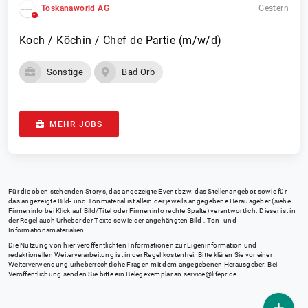
Toskanaworld AG
Gestern
Koch / Köchin / Chef de Partie (m/w/d)
Sonstige
Bad Orb
MEHR JOBS
Für die oben stehenden Storys, das angezeigte Event bzw. das Stellenangebot sowie für
das angezeigte Bild- und Tonmaterial ist allein der jeweils angegebene Herausgeber (siehe
Firmeninfo bei Klick auf Bild/Titel oder Firmeninfo rechte Spalte) verantwortlich. Dieser ist in
der Regel auch Urheber der Texte sowie der angehängten Bild-, Ton- und
Informationsmaterialien.
Die Nutzung von hier veröffentlichten Informationen zur Eigeninformation und
redaktionellen Weiterverarbeitung ist in der Regel kostenfrei. Bitte klären Sie vor einer
Weiterverwendung urheberrechtliche Fragen mit dem angegebenen Herausgeber. Bei
Veröffentlichung senden Sie bitte ein Belegexemplar an
service@lifepr.de
.