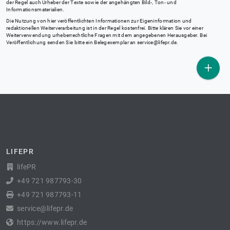
der Regel auch Urheber der Texte sowie der angehängten Bild-, Ton- und
Informationsmaterialien.
Die Nutzung von hier veröffentlichten Informationen zur Eigeninformation und
redaktionellen Weiterverarbeitung ist in der Regel kostenfrei. Bitte klären Sie vor einer
Weiterverwendung urheberrechtliche Fragen mit dem angegebenen Herausgeber. Bei
Veröffentlichung senden Sie bitte ein Belegexemplar an
service@lifepr.de
.
LIFEPR
lifePR
+49 721 987793-30
+49 721 987793-11
service@lifepr.de
https://www.lifepr.de