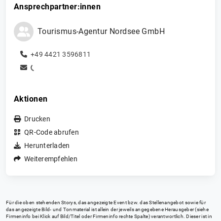
Ansprechpartner:innen
Tourismus-Agentur Nordsee GmbH
+49 4421 3596811
Aktionen
Drucken
QR-Code abrufen
Herunterladen
Weiterempfehlen
Für die oben stehenden Storys, das angezeigte Event bzw. das Stellenangebot sowie für
das angezeigte Bild- und Tonmaterial ist allein der jeweils angegebene Herausgeber (siehe
Firmeninfo bei Klick auf Bild/Titel oder Firmeninfo rechte Spalte) verantwortlich. Dieser ist in