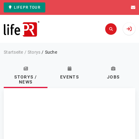
LIFEPR TOUR
Zur Startseite
Startseite
Storys
Suche
STORYS /
EVENTS
JOBS
NEWS
Kategorie: Freizeit &
Hobby
ABONNIEREN
Storys / News
FILTERN
56.072 Ergebnisse