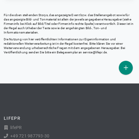
Für die oben stehenden Storys, das angezeigte Event bzw. das Stellenangebot sowie für
das angezeigte Bild- und Tonmaterial ist allein der jeweils angegebene Herausgeber (siehe
Firmeninfo bei Klick auf Bild/Titel oder Firmeninfo rechte Spalte) verantwortlich. Dieser ist in
der Regel auch Urheber der Texte sowie der angehängten Bild-, Ton- und
Informationsmaterialien.
Die Nutzung von hier veröffentlichten Informationen zur Eigeninformation und
redaktionellen Weiterverarbeitung ist in der Regel kostenfrei. Bitte klären Sie vor einer
Weiterverwendung urheberrechtliche Fragen mit dem angegebenen Herausgeber. Bei
Veröffentlichung senden Sie bitte ein Belegexemplar an
service@lifepr.de
.
LIFEPR
lifePR
+49 721 987793-30