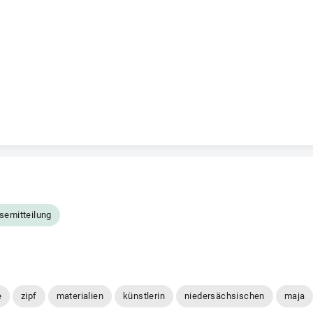
semitteilung
e
zipf
materialien
künstlerin
niedersächsischen
maja