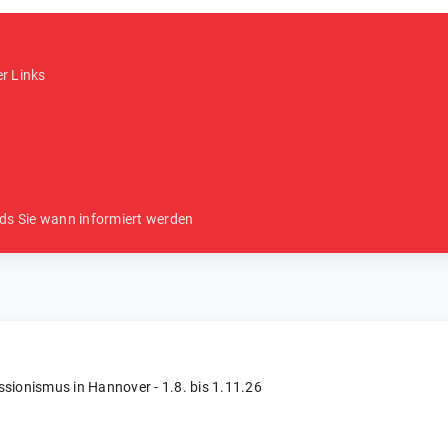
er Links
ds Sie wann informiert werden
sionismus in Hannover - 1.8. bis 1.11.26