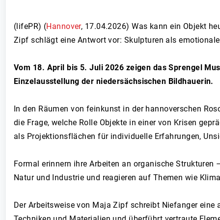
(lifePR) (
Hannover
,
17.04.2026
)
Was kann ein Objekt heu
Zipf schlägt eine Antwort vor: Skulpturen als emotionale 
Vom 18. April bis 5. Juli 2026 zeigen das Sprengel Mus
Einzelausstellung der niedersächsischen Bildhauerin.
In den Räumen von feinkunst in der hannoverschen Rosch
die Frage, welche Rolle Objekte in einer von Krisen gepr
als Projektionsflächen für individuelle Erfahrungen, Uns
Formal erinnern ihre Arbeiten an organische Strukturen 
Natur und Industrie und reagieren auf Themen wie Klimak
Der Arbeitsweise von Maja Zipf schreibt Niefanger eine a
Techniken und Materialien und überführt vertraute Elemen