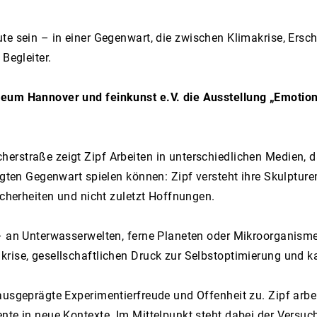
te sein – in einer Gegenwart, die zwischen Klimakrise, Ersc
Begleiter.
eum Hannover und feinkunst e.V. die Ausstellung „Emotional 
erstraße zeigt Zipf Arbeiten in unterschiedlichen Medien, d
ägten Gegenwart spielen können: Zipf versteht ihre Skulpture
icherheiten und nicht zuletzt Hoffnungen.
– an Unterwasserwelten, ferne Planeten oder Mikroorganisme
rise, gesellschaftlichen Druck zur Selbstoptimierung und ka
usgeprägte Experimentierfreude und Offenheit zu. Zipf arbeit
te in neue Kontexte. Im Mittelpunkt steht dabei der Versuch