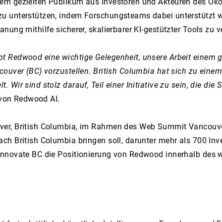
em gezielten Publikum aus Investoren und Akteuren des Öko
u unterstützen, indem Forschungsteams dabei unterstützt 
ung mithilfe sicherer, skalierbarer KI-gestützter Tools zu v
t Redwood eine wichtige Gelegenheit, unsere Arbeit einem 
ouver (BC) vorzustellen. British Columbia hat sich zu eine
Wir sind stolz darauf, Teil einer Initiative zu sein, die die
r von Redwood AI.
ver, British Columbia, im Rahmen des Web Summit Vancouver
h British Columbia bringen soll, darunter mehr als 700 Inve
 Innovate BC die Positionierung von Redwood innerhalb de