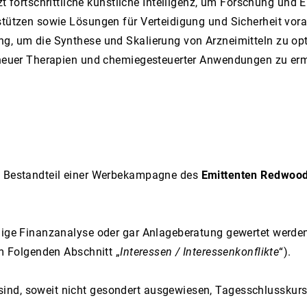
zt fortschrittliche künstliche Intelligenz, um Forschung und
rstützen sowie Lösungen für Verteidigung und Sicherheit vo
ng, um die Synthese und Skalierung von Arzneimitteln zu opt
g neuer Therapien und chemiegesteuerter Anwendungen zu er
 Bestandteil einer Werbekampagne des
Emittenten Redwood
ige Finanzanalyse oder gar Anlageberatung gewertet werden, d
im Folgenden Abschnitt „
Interessen / Interessenkonflikte
“).
nd, soweit nicht gesondert ausgewiesen, Tagesschlusskurse 