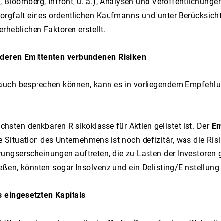
 Bloomberg, Infront, u. a.), Analysen und Veröffentlichungen
orgfalt eines ordentlichen Kaufmanns und unter Berücksichti
rheblichen Faktoren erstellt.
 deren Emittenten verbundenen Risiken
 auch besprechen können, kann es in vorliegendem Empfehlu
chsten denkbaren Risikoklasse für Aktien gelistet ist. Der
Em
elle Situation des Unternehmens ist noch defizitär, was die R
rungserscheinungen auftreten, die zu Lasten der Investore
eßen, könnten sogar Insolvenz und ein Delisting/Einstellun
s eingesetzten Kapitals