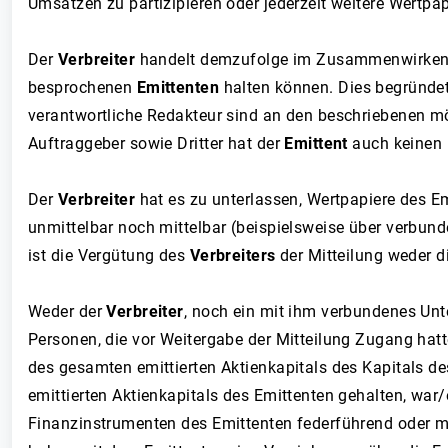
Umsätzen zu partizipieren oder jederzeit weitere Wertpa
Der
Verbreiter
handelt demzufolge im Zusammenwirken mi
besprochenen
Emittenten
halten können. Dies begründet 
verantwortliche Redakteur sind an den beschriebenen mög
Auftraggeber sowie Dritter hat der
Emittent
auch keinen 
Der
Verbreiter
hat es zu unterlassen, Wertpapiere des Em
unmittelbar noch mittelbar (beispielsweise über verbun
ist die Vergütung des
Verbreiters
der Mitteilung weder 
Weder der
Verbreiter
, noch ein mit ihm verbundenes Unt
Personen, die vor Weitergabe der Mitteilung Zugang hatte
des gesamten emittierten Aktienkapitals des Kapitals d
emittierten Aktienkapitals des Emittenten gehalten, wa
Finanzinstrumenten des Emittenten federführend oder m