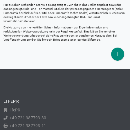
Für die oben stehenden Storys, das angezeigte Event bzw. das Stellenangebot sowie für
das angezeigte Bild- und Tonmaterial ist allein der jeweils angegebene Herausgeber (siehe
Firmeninfo bei Klick auf Bild/Titel oder Firmeninfo rechte Spalte) verantwortlich. Dieser ist in
der Regel auch Urheber der Texte sowie der angehängten Bild-, Ton- und
Informationsmaterialien.
Die Nutzung von hier veröffentlichten Informationen zur Eigeninformation und
redaktionellen Weiterverarbeitung ist in der Regel kostenfrei. Bitte klären Sie vor einer
Weiterverwendung urheberrechtliche Fragen mit dem angegebenen Herausgeber. Bei
Veröffentlichung senden Sie bitte ein Belegexemplar an
service@lifepr.de
.
LIFEPR
lifePR
+49 721 987793-30
+49 721 987793-11