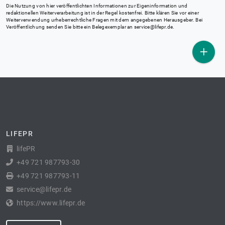
Die Nutzung von hier veröffentlichten Informationen zur Eigeninformation und
redaktionellen Weiterverarbeitung ist in der Regel kostenfrei. Bitte klären Sie vor einer
Weiterverwendung urheberrechtliche Fragen mit dem angegebenen Herausgeber. Bei
Veröffentlichung senden Sie bitte ein Belegexemplar an
service@lifepr.de
.
LIFEPR
lifePR
+49 721 987793-30
+49 721 987793-11
service@lifepr.de
https://www.lifepr.de