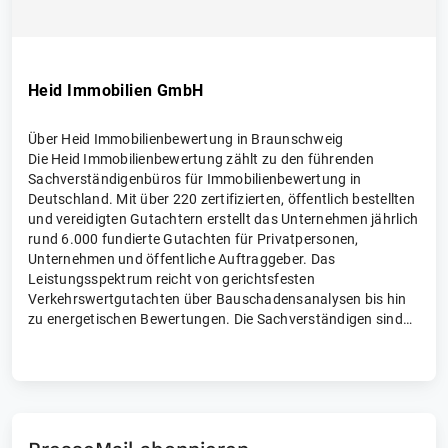
Heid Im­mo­bi­li­en­ GmbH
Über Heid Immobilienbewertung in Braunschweig
Die Heid Immobilienbewertung zählt zu den führenden
Sachverständigenbüros für Immobilienbewertung in
Deutschland. Mit über 220 zertifizierten, öffentlich bestellten
und vereidigten Gutachtern erstellt das Unternehmen jährlich
rund 6.000 fundierte Gutachten für Privatpersonen,
Unternehmen und öffentliche Auftraggeber. Das
Leistungsspektrum reicht von gerichtsfesten
Verkehrswertgutachten über Bauschadensanalysen bis hin
zu energetischen Bewertungen. Die Sachverständigen sind
u. a. von DEKRA, HypZert, TÜV und DIA zertifiziert.
Gegründet 2005 von André Heid, ist das inhabergeführte
Unternehmen heute bundesweit tätig – auch in
Braunschweig profitieren Kundinnen und Kunden von der
langjährigen Erfahrung und fachlichen Kompetenz der Heid
Immobilienbewertung.