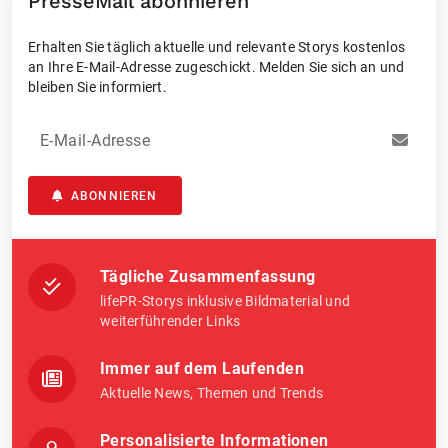
PresseMail abonnieren
Weitere Informationen unter:
https://www.heid-
Erhalten Sie täglich aktuelle und relevante Storys kostenlos
immobilienbewertung.de/...
an Ihre E-Mail-Adresse zugeschickt. Melden Sie sich an und
bleiben Sie informiert.
Heid Immobilienbewertung Braunschweig
Tel.: +49 800 909 02 82
E-Mail-Adresse
ABONNIEREN
Tägliche Zusammenfassung
lifePR-Storys inklusive Bildmaterial und
weiterführender Links
Immer auf dem Laufenden
Aktuelle News, Themen und Trends
Personalisierte Informationen