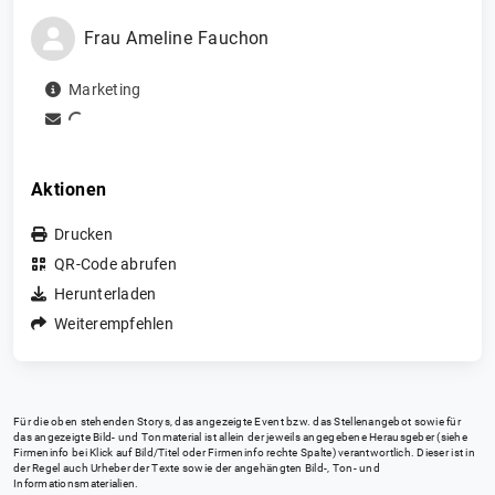
Frau
Ameline
Fauchon
Marketing
Aktionen
Drucken
QR-Code abrufen
Herunterladen
Weiterempfehlen
Für die oben stehenden Storys, das angezeigte Event bzw. das Stellenangebot sowie für
das angezeigte Bild- und Tonmaterial ist allein der jeweils angegebene Herausgeber (siehe
Firmeninfo bei Klick auf Bild/Titel oder Firmeninfo rechte Spalte) verantwortlich. Dieser ist in
der Regel auch Urheber der Texte sowie der angehängten Bild-, Ton- und
Informationsmaterialien.