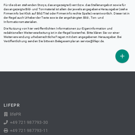
Für die oben stehenden Storys, das angezeigte Event bzw. das Stellenangebot sowie für
das angezeigte Bild- und Tonmaterial ist allein der jeweils angegebene Herausgeber (siehe
Firmeninfo bei Klick auf Bild/Titel oder Firmeninfo rechte Spalte) verantwortlich. Dieser ist in
der Regel auch Urheber der Texte sowie der angehängten Bild-, Ton- und
Informationsmaterialien.
Die Nutzung von hier veröffentlichten Informationen zur Eigeninformation und
redaktionellen Weiterverarbeitung ist in der Regel kostenfrei. Bitte klären Sie vor einer
Weiterverwendung urheberrechtliche Fragen mit dem angegebenen Herausgeber. Bei
Veröffentlichung senden Sie bitte ein Belegexemplar an
service@lifepr.de
.
LIFEPR
lifePR
+49 721 987793-30
+49 721 987793-11