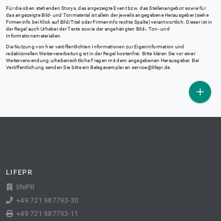
Für die oben stehenden Storys, das angezeigte Event bzw. das Stellenangebot sowie für
das angezeigte Bild- und Tonmaterial ist allein der jeweils angegebene Herausgeber (siehe
Firmeninfo bei Klick auf Bild/Titel oder Firmeninfo rechte Spalte) verantwortlich. Dieser ist in
der Regel auch Urheber der Texte sowie der angehängten Bild-, Ton- und
Informationsmaterialien.
Die Nutzung von hier veröffentlichten Informationen zur Eigeninformation und
redaktionellen Weiterverarbeitung ist in der Regel kostenfrei. Bitte klären Sie vor einer
Weiterverwendung urheberrechtliche Fragen mit dem angegebenen Herausgeber. Bei
Veröffentlichung senden Sie bitte ein Belegexemplar an
service@lifepr.de
.
LIFEPR
lifePR
+49 721 987793-30
+49 721 987793-11