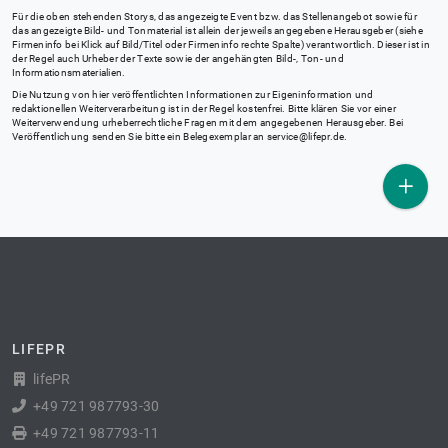
Für die oben stehenden Storys, das angezeigte Event bzw. das Stellenangebot sowie für
das angezeigte Bild- und Tonmaterial ist allein der jeweils angegebene Herausgeber (siehe
Firmeninfo bei Klick auf Bild/Titel oder Firmeninfo rechte Spalte) verantwortlich. Dieser ist in
der Regel auch Urheber der Texte sowie der angehängten Bild-, Ton- und
Informationsmaterialien.
Die Nutzung von hier veröffentlichten Informationen zur Eigeninformation und
redaktionellen Weiterverarbeitung ist in der Regel kostenfrei. Bitte klären Sie vor einer
Weiterverwendung urheberrechtliche Fragen mit dem angegebenen Herausgeber. Bei
Veröffentlichung senden Sie bitte ein Belegexemplar an
service@lifepr.de
.
LIFEPR
lifePR
+49 721 987793-30
+49 721 987793-11