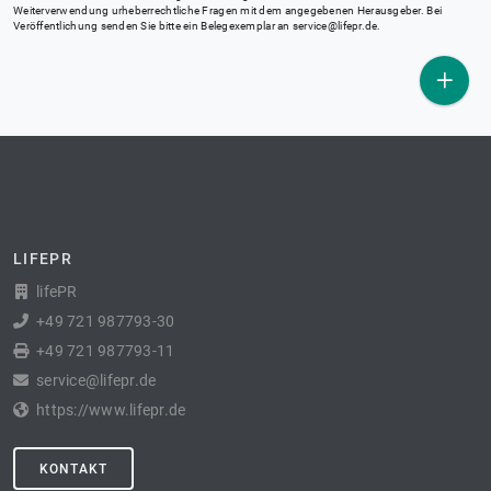
Weiterverwendung urheberrechtliche Fragen mit dem angegebenen Herausgeber. Bei
Veröffentlichung senden Sie bitte ein Belegexemplar an
service@lifepr.de
.
LIFEPR
lifePR
+49 721 987793-30
+49 721 987793-11
service@lifepr.de
https://www.lifepr.de
KONTAKT