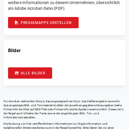
weitere Informationen zu diesem Unternehmen, übersichtlich
als Adobe Acrobat-Datei (PDF).
PRESSEMAPPE ERSTELLEN
Bilder
ALLE BILDER
Für die oben stehenden Storys, das angezeigte Event bzw. das Stellenangebot sowie für
das angezeigte Bild- und Tonmaterial ist allein der jeweils angegebene Herausgeber (siehe
Firmeninfo bei Klick auf Bild/Titel oder Firmeninfo rechte Spalte) verantwortlich. Dieser ist in
der Regel auch Urheber der Texte sowie der angehängten Bild-, Ton- und
Informationsmaterialien.
Die Nutzung von hier veröffentlichten Informationen zur Eigeninformation und
redaktionellen Weiterverarbeitung ist in der Regel kostenfrei. Bitte klären Sie vor einer