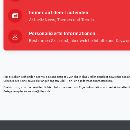
Immer auf dem Laufenden
Aktuelle News, Themen und Trends
Personalisierte Informationen
Bestimmen Sie selbst, über welche Inhalte und Keywor
Für die oben stehenden Storys, das angezeigte Event bzw. das Stellenangebot sowie für das angez
Urheber der Texte sowie der angehängten Bild-, Ton- und Informationsmaterialien.
Die Nutzung von hier veröffentlichten Informationen zur Eigeninformation und redaktionellen We
Belegexemplar an
service@lifepr.de
.