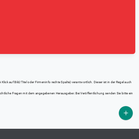
ick auf Bild/Titel oder Firmeninfo rechte Spalte) verantwortlich. Dieser ist in der Regel auch
rrechtliche Fragen mit dem angegebenen Herausgeber. Bei Veröffentlichung senden Sie bitte ein