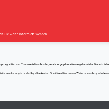
ds Sie wann informiert werden
eigte Bild- und Tonmaterial ist allein der jeweils angegebene Herausgeber (siehe Firmeninfo bei Kl
iterverarbeitung ist in der Regel kostenfrei. Bitte klären Sie vor einer Weiterverwendung urhebe