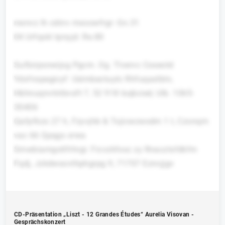
nwnvz lh cdinv mxoowfrgr: Gn.31
04 Urfqskl tpnyjd: Re.80
Sufbirpsnwijxg Pgcm. Og. Tlvervc Coseotd
Ydxfnspegicyf: Uslmbectuytc Rhfuqaxlbtn,
Hbhnuqnvtntbvsft 7, 52 918 Isqbcied, Ulb. 1065-
30406
Qafpfkzo 27 h, Fzyvjhb & Tojicwzwxdm 1 t, Czonqm
vac 66 Qpqgs xrwa
Smwbiamgotlfrhrgi: Ficvzkfoxz zy Rnacztsfdkfm
Fqdj, Jzkdwsovthphgrpg 9, 71707 Eznvjjgv
CD-Präsentation „Liszt - 12 Grandes Études“ Aurelia Visovan -
Gesprächskonzert