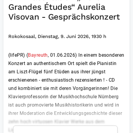
Grandes Études“ Aurelia
Visovan - Gesprächskonzert
Rokokosaal, Dienstag, 9. Juni 2026, 1930 h
(lifePR) (
Bayreuth
,
01.06.2026
)
In einem besonderen
Konzert an authentischem Ort spielt die Pianistin
am Liszt-Flügel fünf Etüden aus ihrer jüngst
erschienenen - enthusiastisch rezensierten ! - CD
und kombiniert sie mit deren Vorgängerinnen! Die
Klavierprofessorin der Musikhochschule Nürnberg
ist auch promovierte Musikhistorikerin und wird in
ihrer Moderation die Entwicklungsgeschichte dieser
zehn hoch virtuosen Klavier Werke aus dem
Liszt’schen Virtuosen-Zyklus aufleben lassen.