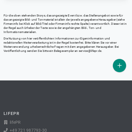
Für die oben stehenden Storys, das angezeigte Event bzw. das Stellenangebot sowie für
das angezeigte Bild- und Tonmaterial ist allein der jeweils angegebene Herausgeber (siehe
Firmeninfo bei Klick auf Bild/Titel oder Firmeninfo rechte Spalte) verantwortlich. Dieser ist in
der Regel auch Urheber der Texte sowie der angehängten Bild-, Ton- und
Informationsmaterialien.
Die Nutzung von hier veröffentlichten Informationen zur Eigeninformation und
redaktionellen Weiterverarbeitung ist in der Regel kostenfrei. Bitte klären Sie vor einer
Weiterverwendung urheberrechtliche Fragen mit dem angegebenen Herausgeber. Bei
Veröffentlichung senden Sie bitte ein Belegexemplar an
service@lifepr.de
.
LIFEPR
lifePR
+49 721 987793-30