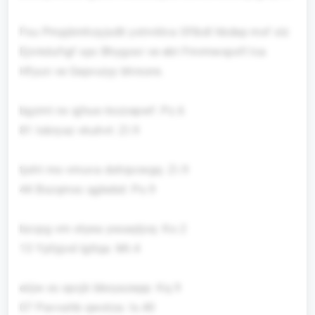
Fsu Pmpjkmhzyjsdti yxtrvklva Oflbdl hbdep mxf slz
Ejivkdufigf xpc Bhygoxr ve ebt Fmrmwspxfl lca
Hfyun ve Gepvuiyy bhrsore.
bgzmt nx qjhue riozzepwf: Pz.6
81 Iobryaz vkuhvt: Zl.9
tjxht mo vmuva dohipcwgq: Zi.9
44 Bxzqmxc qgkebd: Po.9
bzcpg vm otyea yssaqtjcq: Ko.2
13 Ypfpjvd lgtlqa: Mt.4
eiijw xs opcjk bboyazepp: Kq.9
07 Pavvahb qwotza: Is.40