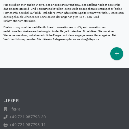
Für die oben stehenden Storys, das angezeigte Event bzw. das Stellenangebot sowie für
das angezeigte Bild- und Tonmaterial ist allein der jeweils angegebene Herausgeber (siehe
Firmeninfo bei Klick auf Bild/Titel oder Firmeninfo rechte Spalte) verantwortlich. Dieser ist in
der Regel auch Urheber der Texte sowie der angehängten Bild-, Ton- und
Informationsmaterialien.
Die Nutzung von hier veröffentlichten Informationen zur Eigeninformation und
redaktionellen Weiterverarbeitung ist in der Regel kostenfrei. Bitte klären Sie vor einer
Weiterverwendung urheberrechtliche Fragen mit dem angegebenen Herausgeber. Bei
Veröffentlichung senden Sie bitte ein Belegexemplar an
service@lifepr.de
.
LIFEPR
lifePR
+49 721 987793-30
+49 721 987793-11