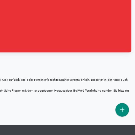
ick auf Bild/Titel oder Firmeninfo rechte Spalte) verantwortlich. Dieser ist in der Regel auch
rrechtliche Fragen mit dem angegebenen Herausgeber. Bei Veröffentlichung senden Sie bitte ein