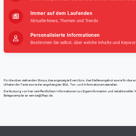
Immer auf dem Laufenden
Aktuelle News, Themen und Trends
Personalisierte Informationen
Bestimmen Sie selbst, über welche Inhalte und Keywor
Für die oben stehenden Storys, das angezeigte Event bzw. das Stellenangebot sowie für das angez
Urheber der Texte sowie der angehängten Bild-, Ton- und Informationsmaterialien.
Die Nutzung von hier veröffentlichten Informationen zur Eigeninformation und redaktionellen We
Belegexemplar an
service@lifepr.de
.