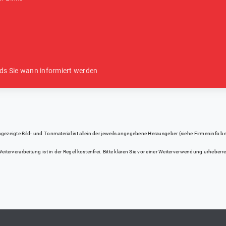
ds Sie wann informiert werden
eigte Bild- und Tonmaterial ist allein der jeweils angegebene Herausgeber (siehe Firmeninfo bei Kl
iterverarbeitung ist in der Regel kostenfrei. Bitte klären Sie vor einer Weiterverwendung urhebe