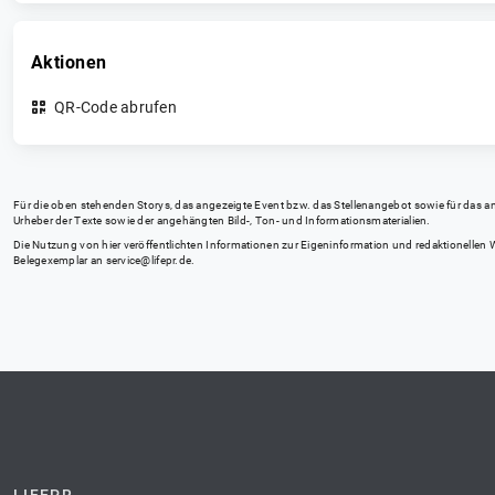
Aktionen
QR-Code abrufen
Für die oben stehenden Storys, das angezeigte Event bzw. das Stellenangebot sowie für das angez
Urheber der Texte sowie der angehängten Bild-, Ton- und Informationsmaterialien.
Die Nutzung von hier veröffentlichten Informationen zur Eigeninformation und redaktionellen We
Belegexemplar an
service@lifepr.de
.