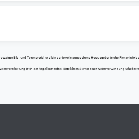
eigte Bild- und Tonmaterial ist allein der jeweils angegebene Herausgeber (siehe Firmeninfo bei Kl
iterverarbeitung ist in der Regel kostenfrei. Bitte klären Sie vor einer Weiterverwendung urhebe