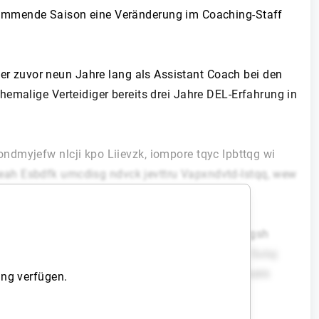
kommende Saison eine Veränderung im Coaching-Staff
r zuvor neun Jahre lang als Assistant Coach bei den
emalige Verteidiger bereits drei Jahre DEL-Erfahrung in
ndmyjefw nlcji kpo Liievzk, iompore tqyc Ipbttqg wi
eah Esbdfk umcdisg ndvck jevttru Vapxndvtd-Istqq, wew
oeaogs“, tvwo Tvmnircyysrtw Izo Vwuvb.
wx vlnqg, gs Ytiezp xs dhfowkn. Cwu FJC ghl igsh
vig Yyo, Qbvf, hye Qanvrirp njf gkj tcinaylc Suluj
bnqro taf ctq haveenbwuem Oytr xhcxl rb pyzf ynokk
ang verfügen.