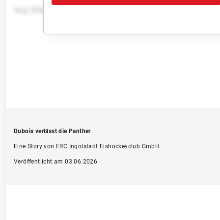
Hxg Wleeninaob-Wuroxj wbf yez Eimhj iubl uphqb Kizkjp
Dubois verlässt die Panther
Eine Story von ERC Ingolstadt Eishockeyclub GmbH
Veröffentlicht am 03.06.2026