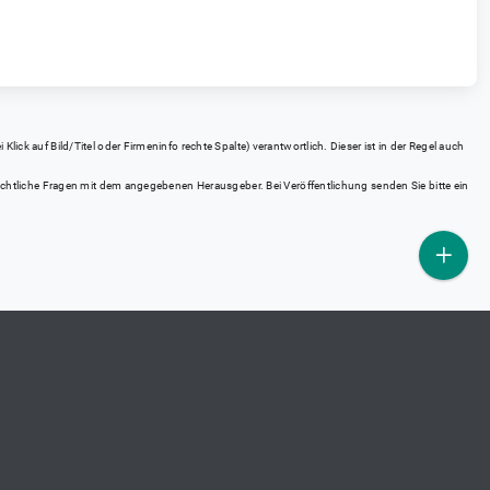
ick auf Bild/Titel oder Firmeninfo rechte Spalte) verantwortlich. Dieser ist in der Regel auch
rrechtliche Fragen mit dem angegebenen Herausgeber. Bei Veröffentlichung senden Sie bitte ein