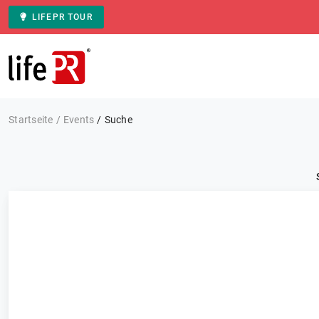
LIFEPR TOUR
Zur Startseite
Startseite
Events
Suche
Kategorie: Alle
Events
FILTERN
0 Ergebnisse
Sortieren nach