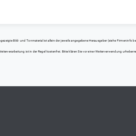
eigte Bild- und Tonmaterial ist allein der jeweils angegebene Herausgeber (siehe Firmeninfo bei Kl
iterverarbeitung ist in der Regel kostenfrei. Bitte klären Sie vor einer Weiterverwendung urhebe