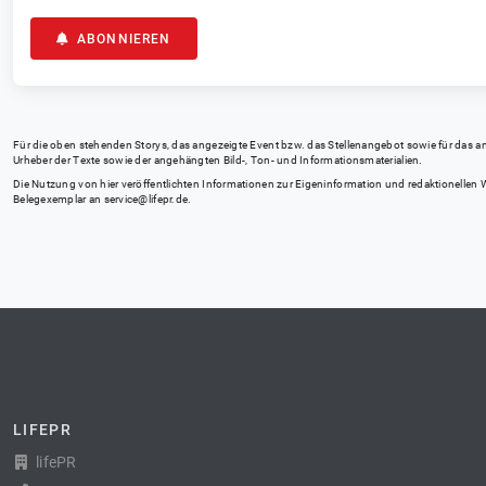
ABONNIEREN
Für die oben stehenden Storys, das angezeigte Event bzw. das Stellenangebot sowie für das angez
Urheber der Texte sowie der angehängten Bild-, Ton- und Informationsmaterialien.
Die Nutzung von hier veröffentlichten Informationen zur Eigeninformation und redaktionellen We
Belegexemplar an
service@lifepr.de
.
LIFEPR
lifePR