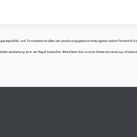
eigte Bild- und Tonmaterial ist allein der jeweils angegebene Herausgeber (siehe Firmeninfo bei Kl
iterverarbeitung ist in der Regel kostenfrei. Bitte klären Sie vor einer Weiterverwendung urhebe