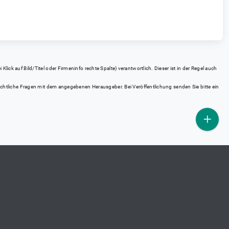
ick auf Bild/Titel oder Firmeninfo rechte Spalte) verantwortlich. Dieser ist in der Regel auch
rrechtliche Fragen mit dem angegebenen Herausgeber. Bei Veröffentlichung senden Sie bitte ein