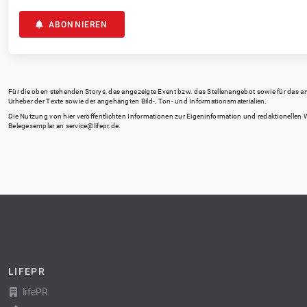
ABONNIEREN
Für die oben stehenden Storys, das angezeigte Event bzw. das Stellenangebot sowie für das angez
Urheber der Texte sowie der angehängten Bild-, Ton- und Informationsmaterialien.
Die Nutzung von hier veröffentlichten Informationen zur Eigeninformation und redaktionellen We
Belegexemplar an
service@lifepr.de
.
LIFEPR
lifePR