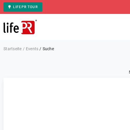
LIFEPR TOUR
Zur Startseite
Startseite
Events
Suche
Kategorie: Alle
Events
FILTERN
0 Ergebnisse
Sortieren nach