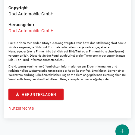
Copyright
Opel Automobile GmbH
Herausgeber
Opel Automobile GmbH
Für die oben stehenden Storys, das angezeigte Event bzw. das Stellenangebot sowie
für das angezeigte Bild- und Tonmaterial ist allein der jeweils angegebene
Herausgeber (siehe Firmeninfo bei Klick auf Bild/Titel oder Firmeninfo rechte Spalte)
verantwortlich. Dieser ist in der Regel auch Urheber der Texte sowie der angehängten
Bild-, Ton- und Informationsmaterialien.
Die Nutzung von hier veröffentlichten Informationen zur Eigeninformation und
redaktionellen Weiterverarbeitung ist in der Regel kostenfrei. Bitte klären Sie vor einer
Weiterverwendung urheberrechtliche Fragen mit dem angegebenen Herausgeber. Bei
Veröffentlichung senden Sie bitte ein Belegexemplar an
service@lifepr.de
.
HERUNTERLADEN
Nutzerrechte